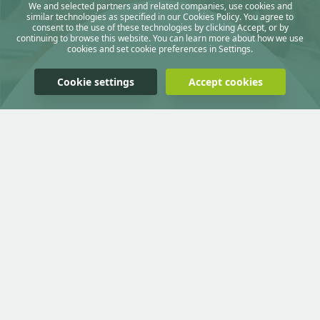
We and selected partners and related companies, use cookies and
similar technologies as specified in our Cookies Policy. You agree to
consent to the use of these technologies by clicking Accept, or by
continuing to browse this website. You can learn more about how we use
cookies and set cookie preferences in Settings.
Cookie settings
Accept cookies
Apoiamos os nossos clientes na redução
do risco, melhoria do desempenho
operacional e aumento de
competitividade.
Adoptando uma postura dinâmica no mercado de forma a garantir o
cumprimento e superação das expectativas dos nossos clientes e
parceiros, a ADESUS posiciona-se como uma empresa inovadora
fazendo do sucesso dos mesmos a sua melhor referência.
Os nossos quadros e colaboradores constituem uma equipa