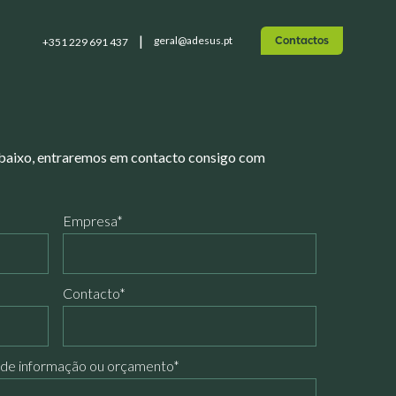
geral@adesus.pt
+351 229 691 437
Contactos
abaixo, entraremos em contacto consigo com
Empresa*
Contacto*
ende informação ou orçamento*