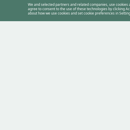
We and selected partners and related companies, use cookies an
agree to consent to the use of these technologies by clicking A
about how we use cookies and set cookie preferences in Setting