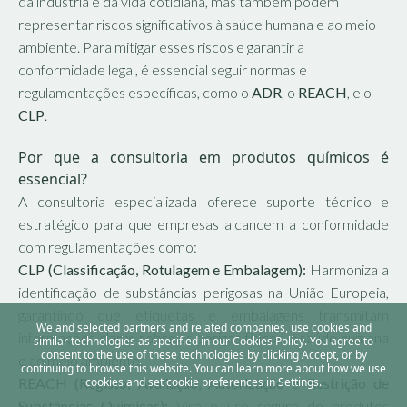
da indústria e da vida cotidiana, mas também podem
representar riscos significativos à saúde humana e ao meio
ambiente. Para mitigar esses riscos e garantir a
conformidade legal, é essencial seguir normas e
regulamentações específicas, como o
ADR
, o
REACH
, e o
CLP
.
Por que a consultoria em produtos químicos é
essencial?
A consultoria especializada oferece suporte técnico e
estratégico para que empresas alcancem a conformidade
com regulamentações como:
CLP (Classificação, Rotulagem e Embalagem):
Harmoniza a
identificação de substâncias perigosas na União Europeia,
garantindo que etiquetas e embalagens transmitam
We and selected partners and related companies, use cookies and
informações claras sobre os perigos físicos, à saúde humana
similar technologies as specified in our Cookies Policy. You agree to
consent to the use of these technologies by clicking Accept, or by
e ao meio ambiente.
continuing to browse this website. You can learn more about how we use
REACH (Registo, Avaliação, Autorização e Restrição de
cookies and set cookie preferences in Settings.
Substâncias Químicas):
Visa o uso seguro de produtos