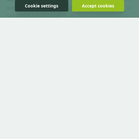
Cookie settings
Accept cookies
químicos, impondo obrigações como o registo de
substâncias e avaliação de riscos.
Benefícios da conformidade com CLP e REACH
Proteção da saúde e do meio ambiente:
Reduz os riscos
associados ao uso de produtos químicos.
Prevenção de acidentes:
Melhora a segurança no manuseio
e transporte.
Imagem corporativa:
Demonstra responsabilidade social e
compromisso com a sustentabilidade.
Redução de custos:
Evita multas, sanções e acidentes,
minimizando gastos com seguros e processos judiciais.
Transporte seguro de produtos químicos: o papel do
ADR
O
ADR (Acordo Europeu relativo ao Transporte
Internacional de Mercadorias Perigosas por Estrada)
regula
o transporte de substâncias perigosas, reduzindo riscos com